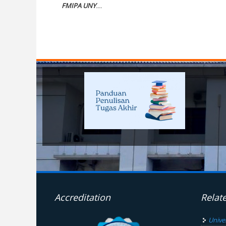
FMIPA UNY
....
Pages
Accreditation
Relat
Unive