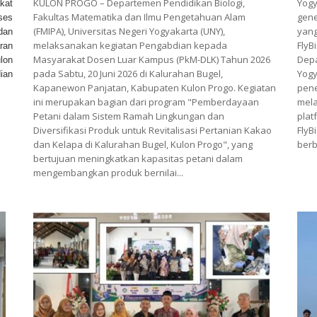
KULON PROGO – Departemen Pendidikan Biologi,
Yog
kat
Fakultas Matematika dan Ilmu Pengetahuan Alam
gene
ses
(FMIPA), Universitas Negeri Yogyakarta (UNY),
yan
dan
melaksanakan kegiatan Pengabdian kepada
FlyB
ran
Masyarakat Dosen Luar Kampus (PkM-DLK) Tahun 2026
Dep
lon
pada Sabtu, 20 Juni 2026 di Kalurahan Bugel,
Yog
ian
Kapanewon Panjatan, Kabupaten Kulon Progo. Kegiatan
pen
ini merupakan bagian dari program "Pemberdayaan
mela
Petani dalam Sistem Ramah Lingkungan dan
plat
Diversifikasi Produk untuk Revitalisasi Pertanian Kakao
Fly
dan Kelapa di Kalurahan Bugel, Kulon Progo", yang
ber
bertujuan meningkatkan kapasitas petani dalam
mengembangkan produk bernilai...