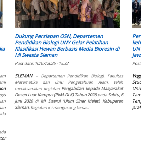
Dukung Persiapan OSN, Departemen
Per
Pendidikan Biologi UNY Gelar Pelatihan
keh
ka
Klasifikasi Hewan Berbasis Media Bioresin di
UNY
MI Swasta Sleman
Jaw
Post date:
10/07/2026 - 15:32
Post
SLEMAN
–
Yog
lam
Departemen Pendidikan Biologi, Fakultas
Stu
smi
Matematika dan Ilmu Pengetahuan Alam, telah
Uni
ion
melaksanakan kegiatan
Pengabdian kepada Masyarakat
Tam
gis
Dosen Luar Kampus (PkM-DLK) Tahun 2026
pada
Sabtu, 6
Ten
uan
Juni 2026
di
MI Daarul 'Ulum Sinar Melati, Kabupaten
prak
dan
Sleman
. Kegiatan ini mengusung tema...
ada
ada
tor