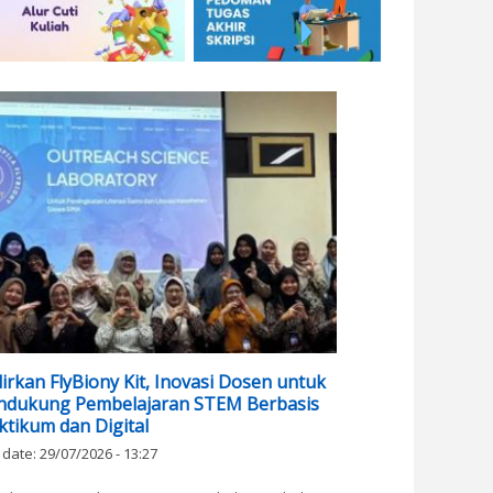
irkan FlyBiony Kit, Inovasi Dosen untuk
dukung Pembelajaran STEM Berbasis
ktikum dan Digital
 date:
29/07/2026 - 13:27