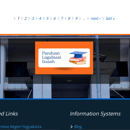
1
2
3
4
5
6
7
8
9
…
next ›
last »
ed Links
Information Systems
rsitas Negeri Yogyakarta
Blog